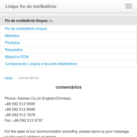
Limpo fio de molibdênio
casa
Fio de molibdênio limpos >>
Fio de molibdênio limpos
sobre
Métodos
Fale Conosco
Produtos
visite-nos
Requisitos
comentários
Máquina EDM
Comparando Limpos e fio preto Molibdênio
Language
casa
/
comentários
comentários
Phone: Xiamen Co.(in English/Chinese)
+86 592 512 9595
+86 592 512 9696
+86 592 512 7878
Fax: +86 592 512 9797
For the sake of our communication smoothly, please send us your message
via the email address as below :