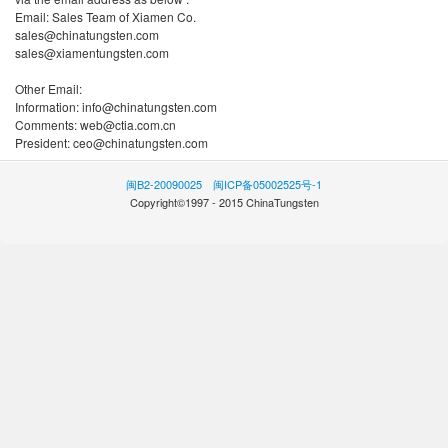
Email: Sales Team of Xiamen Co.
sales@chinatungsten.com
sales@xiamentungsten.com
Other Email:
Information: info@chinatungsten.com
Comments: web@ctia.com.cn
President: ceo@chinatungsten.com
闽B2-20090025
闽ICP备05002525号-1
Copyright©1997 - 2015 ChinaTungsten